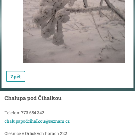
Zpět
Chalupa pod Čihalkou
Telefon: 773 654 342
chalupap
odcihalk
ou@sezna
m.cz
Olešnice v Orlických horách 222